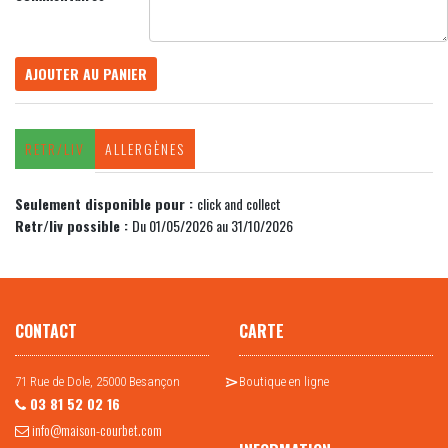
AJOUTER AU PANIER
RETR/LIV
ALLERGÈNES
Seulement disponible pour :
click and collect
Retr/liv possible :
Du 01/05/2026 au 31/10/2026
CONTACT
CARTE
71 Rue de Dole, 25000 Besançon
Boutique en ligne
03 81 52 02 16
info@maison-courbet.com