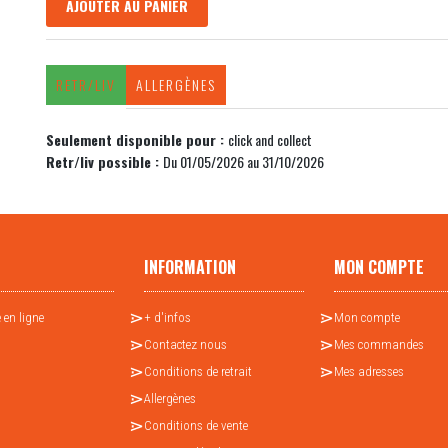
AJOUTER AU PANIER
RETR/LIV
ALLERGÈNES
Seulement disponible pour :
click and collect
Retr/liv possible :
Du 01/05/2026 au 31/10/2026
INFORMATION
MON COMPTE
 en ligne
+ d'infos
Mon compte
Contactez nous
Mes commandes
Conditions de retrait
Mes adresses
Allergènes
Conditions de vente