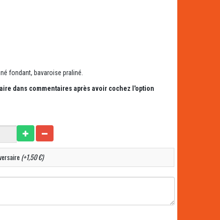
iné fondant, bavaroise praliné.
saire dans commentaires après avoir cochez l'option
versaire
(+1,50 €)