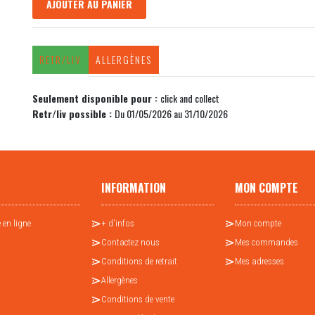
AJOUTER AU PANIER
RETR/LIV
ALLERGÈNES
Seulement disponible pour :
click and collect
Retr/liv possible :
Du 01/05/2026 au 31/10/2026
INFORMATION
MON COMPTE
 en ligne
+ d'infos
Mon compte
Contactez nous
Mes commandes
Conditions de retrait
Mes adresses
Allergènes
Conditions de vente