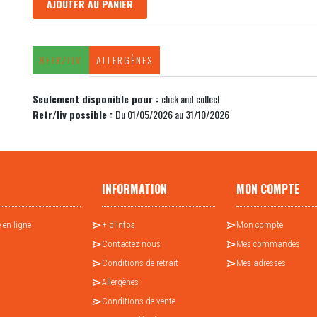
AJOUTER AU PANIER
RETR/LIV
ALLERGÈNES
Seulement disponible pour :
click and collect
Retr/liv possible :
Du 01/05/2026 au 31/10/2026
INFORMATION
MON COMPTE
 en ligne
+ d'infos
Mon compte
Contactez nous
Mes commandes
Conditions de retrait
Mes adresses
Allergènes
Conditions de vente