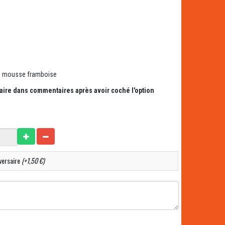
on, mousse framboise
saire dans commentaires après avoir coché l'option
versaire
(+1,50 €)