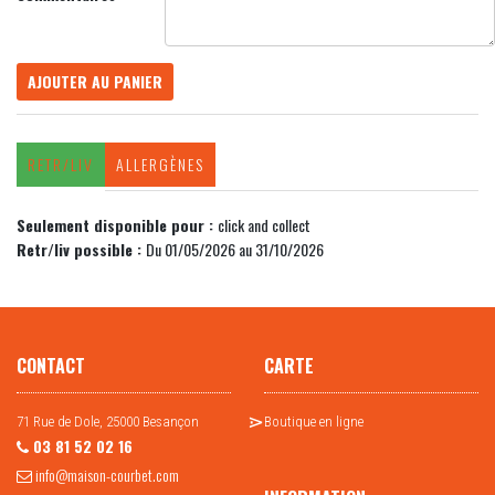
AJOUTER AU PANIER
RETR/LIV
ALLERGÈNES
Seulement disponible pour :
click and collect
Retr/liv possible :
Du 01/05/2026 au 31/10/2026
CONTACT
CARTE
71 Rue de Dole, 25000 Besançon
Boutique en ligne
03 81 52 02 16
info@maison-courbet.com