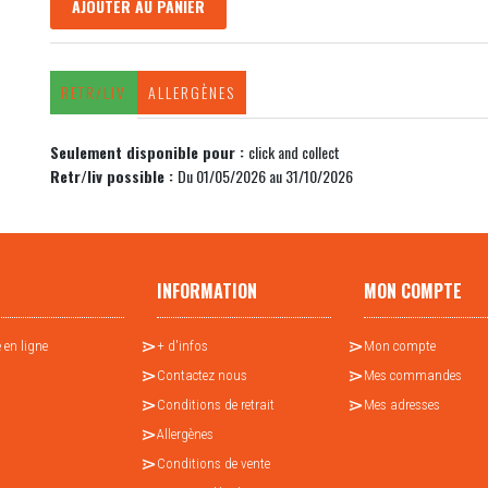
AJOUTER AU PANIER
RETR/LIV
ALLERGÈNES
Seulement disponible pour :
click and collect
Retr/liv possible :
Du 01/05/2026 au 31/10/2026
INFORMATION
MON COMPTE
 en ligne
+ d'infos
Mon compte
Contactez nous
Mes commandes
Conditions de retrait
Mes adresses
Allergènes
Conditions de vente