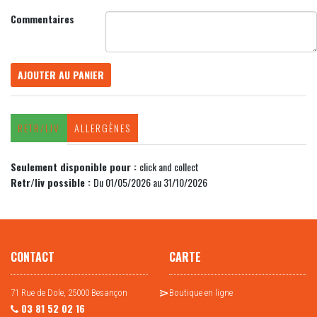
Commentaires
AJOUTER AU PANIER
RETR/LIV
ALLERGÈNES
Seulement disponible pour :
click and collect
Retr/liv possible :
Du 01/05/2026 au 31/10/2026
CONTACT
CARTE
71 Rue de Dole, 25000 Besançon
Boutique en ligne
03 81 52 02 16