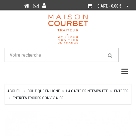
0 ART. - 0,00 €
Togg
ACCUEIL
BOUTIQUE EN LIGNE
LA CARTE PRINTEMPS-ETÉ
ENTRÉES
ENTRÉES FROIDES CONVIVIALES