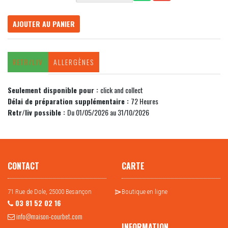
AJOUTER AU PANIER
RETR/LIV
ALLERGÈNES
Seulement disponible pour :
click and collect
Délai de préparation supplémentaire :
72 Heures
Retr/liv possible :
Du 01/05/2026 au 31/10/2026
CONTACT
CARTE
71 Rue de Dole, 25000 Besançon
Boutique en ligne
03 81 52 02 16
info@maison-courbet.com
INFORMATION