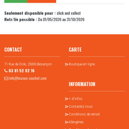
Seulement disponible pour :
click and collect
Retr/liv possible :
Du 01/05/2026 au 31/10/2026
CONTACT
CARTE
71 Rue de Dole, 25000 Besançon
Boutique en ligne
03 81 52 02 16
info@maison-courbet.com
INFORMATION
+ d'infos
Contactez nous
Conditions de retrait
Allergènes